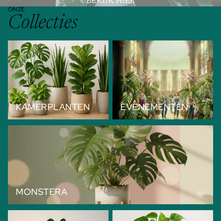
BEKIJK HIER
ONZE
Collecties
Kamerplanten
Evenementen
KAMERPLANTEN
EVENEMENTEN
Monstera
MONSTERA
Alocasia Planten
Epipremnum