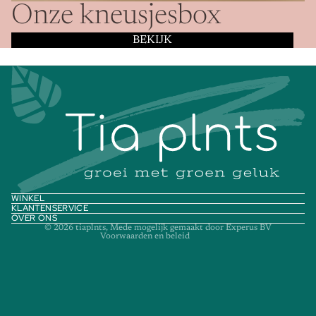
Onze kneusjesbox
BEKIJK
Privacybeleid
Contactgegevens
Terugbetalingsbeleid
Verzendbeleid
Annuleringsbeleid
WINKEL
KLANTENSERVICE
Algemene voorwaarden
OVER ONS
© 2026
tiaplnts
, Mede mogelijk gemaakt door
Experus BV
Voorwaarden en beleid