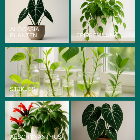
ALOCASIA
PLANTEN
EPIPREMNUM
Stekjes
STEKJES
Aeschynanthus Planten
Philodendron
AESCHYNANTHUS